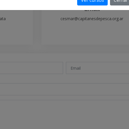
Ver cursos
Cerrar
Email
lata
cesmar@capitanesdepesca.org.ar