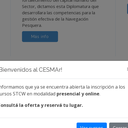
fortalecimiento del capital humano del
Sector, dictamos esta Diplomatura que
desarrollara las competencias para la
gestión efectiva de la Navegación
Pesquera.
Más info
¡Bienvenidos al CESMAr!
nformamos que ya se encuentra abierta la inscripción a los
Contacto
ursos STCW en modalidad
presencial y online
.
onsultá la oferta y reservá tu lugar.