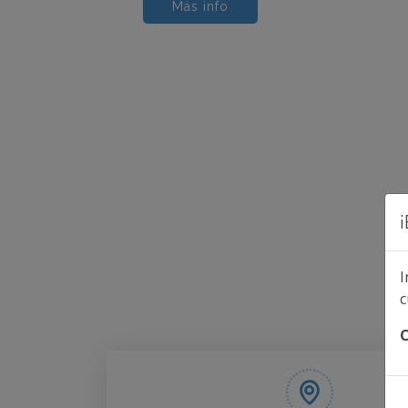
Más info
I
c
C