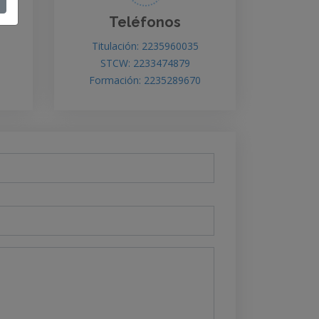
Teléfonos
Titulación: 2235960035
STCW: 2233474879
Formación: 2235289670