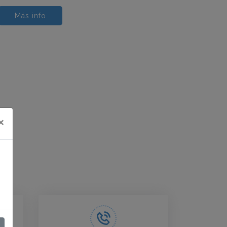
Más info
×