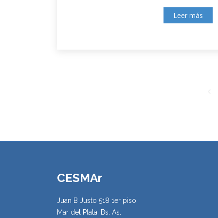
Leer más
CESMAr
Juan B Justo 518 1er piso
Mar del Plata, Bs. As.