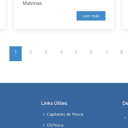
Malvinas.
Leer más
1
2
3
4
5
6
7
8
Links Útiles
De
Capitanes de Pesca
OSPesca