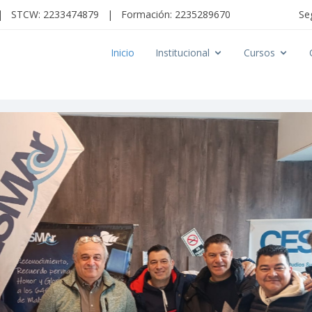
|
STCW: 2233474879
|
Formación: 2235289670
Se
Inicio
Institucional
Cursos