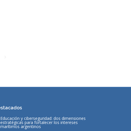
stacados
Educación y ciberseguridad: dos dimensiones
estratégicas para fortalecer los intereses
marítimos argentinos