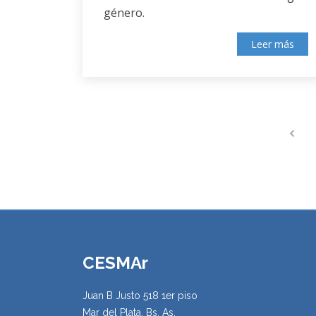
género.
Leer más
CESMAr
Juan B Justo 518 1er piso
Mar del Plata, Bs. As.