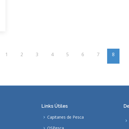
1
2
3
4
5
6
7
8
Links Útiles
De
Capitanes de Pesca
OSPesca